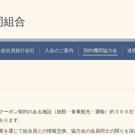
同組合
組合員旅行会社
入会のご案内
契約機関協力会
連
クーポン契約のある施設（旅館・食事観光・運輸）約３００社
おります。
業を通じて組合員との情報交換、協力会の会員同士の関りを深