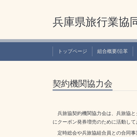
兵庫県旅行業協
トップページ
組合概要/沿革
契約機関協力会
兵旅協契約機関協力会は、兵旅協と
にクーポン発券増売のために活動して
定時総会や兵旅協組合員との合同事