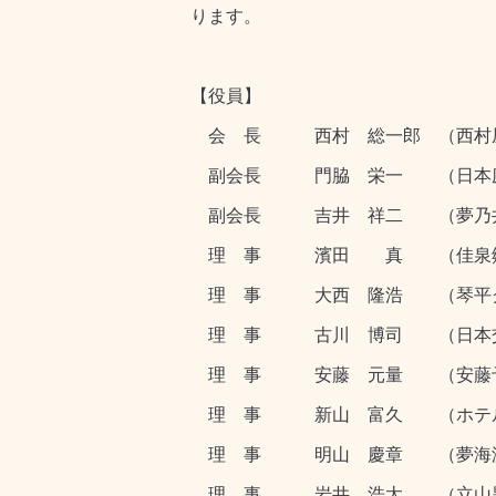
ります。
【役員】
会 長 西村 総一郎 （西村屋
副会長 門脇 栄一 （日本
副会長 吉井 祥二 （夢乃井
理 事 濱田 真 （佳泉郷
理 事 大西 隆浩 （琴平グ
理 事 古川 博司 （日本
理 事 安藤 元量 （安藤予
理 事 新山 富久 （ホテル
理 事 明山 慶章 （夢海游
理 事 岩井 浩太 （立