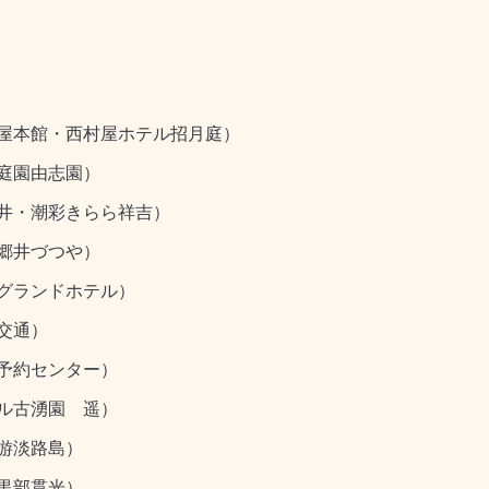
本館・西村屋ホテル招月庭）
庭園由志園）
・潮彩きらら祥吉）
井づつや）
ランドホテル）
交通）
約センター）
古湧園 遥）
淡路島）
山黒部貫光）