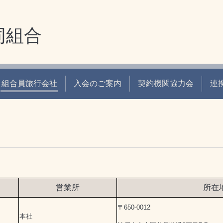
同組合
組合員旅行会社
入会のご案内
契約機関協力会
連
営業所
所在
〒650-0012
本社