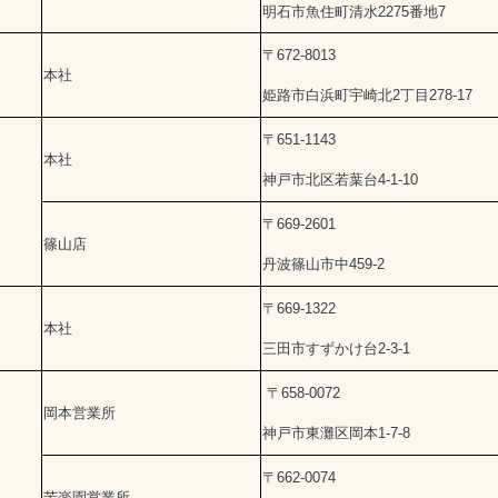
明石市魚住町清水2275番地7
〒672-8013
本社
姫路市白浜町宇崎北2丁目278-17
〒651-1143
本社
神戸市北区若葉台4-1-10
〒669-2601
篠山店
丹波篠山市中459-2
〒669-1322
本社
三田市すずかけ台2-3-1
〒658-0072
岡本営業所
神戸市東灘区岡本1-7-8
〒662-0074
苦楽園営業所