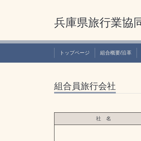
兵庫県旅行業協
トップページ
組合概要/沿革
組合員旅行会社
社 名