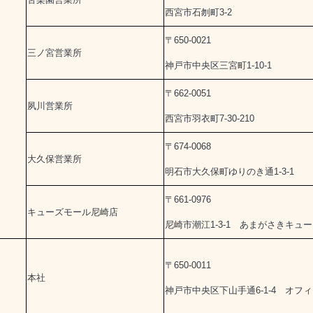
西宮市石刎町3-2
〒650-0021
三ノ宮営業所
神戸市中央区三宮町1-10-1
〒662-0051
夙川営業所
西宮市羽衣町7-30-210
〒674-0068
大久保営業所
明石市大久保町ゆりのき通1-3-1
〒661-0976
キューズモール尼崎店
尼崎市潮江1-3-1
あまがさきキュー
〒650-0011
本社
神戸市中央区下山手通6-1-4
オフィ