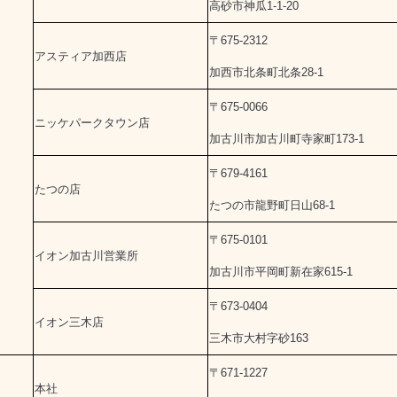
高砂市神瓜1-1-20
〒675-2312
アスティア加西店
加西市北条町北条28-1
〒675-0066
ニッケパークタウン店
加古川市加古川町寺家町173-1
〒679-4161
たつの店
たつの市龍野町日山68-1
〒675-0101
イオン加古川営業所
加古川市平岡町新在家615-1
〒673-0404
イオン三木店
三木市大村字砂163
〒671-1227
本社