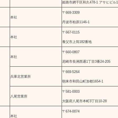
姫路市網干区和久478-1 アサヒビル
〒669-3309
本社
丹波市柏原1146-1
〒667-0115
本社
養父市上筒182番地
〒660-0807
本社
尼崎市長洲西通1丁目3番24-205
〒669-5264
兵庫北営業所
朝来市和田山町加都1654-1
〒581-0003
八尾営業所
大阪府八尾市本町3丁目10-28
〒674-0074
本社